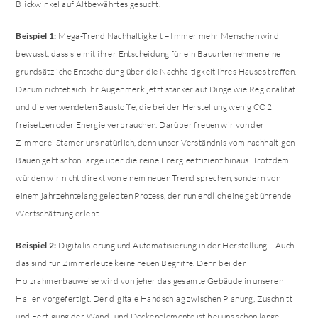
Blickwinkel auf Altbewährtes gesucht.
Beispiel 1:
Mega-Trend Nachhaltigkeit – Immer mehr Menschen wird
bewusst, dass sie mit ihrer Entscheidung für ein Bauunternehmen eine
grundsätzliche Entscheidung über die Nachhaltigkeit ihres Hauses treffen.
Darum richtet sich ihr Augenmerk jetzt stärker auf Dinge wie Regionalität
und die verwendeten Baustoffe, die bei der Herstellung wenig CO2
freisetzen oder Energie verbrauchen. Darüber freuen wir von der
Zimmerei Stamer uns natürlich, denn unser Verständnis vom nachhaltigen
Bauen geht schon lange über die reine Energieeffizienz hinaus. Trotzdem
würden wir nicht direkt von einem neuen Trend sprechen, sondern von
einem jahrzehntelang gelebten Prozess, der nun endlich eine gebührende
Wertschätzung erlebt.
Beispiel 2:
Digitalisierung und Automatisierung in der Herstellung – Auch
das sind für Zimmerleute keine neuen Begriffe. Denn bei der
Holzrahmenbauweise wird von jeher das gesamte Gebäude in unseren
Hallen vorgefertigt. Der digitale Handschlag zwischen Planung, Zuschnitt
und Fertigung der Wand- und Deckenelemente ist bei uns schon lange