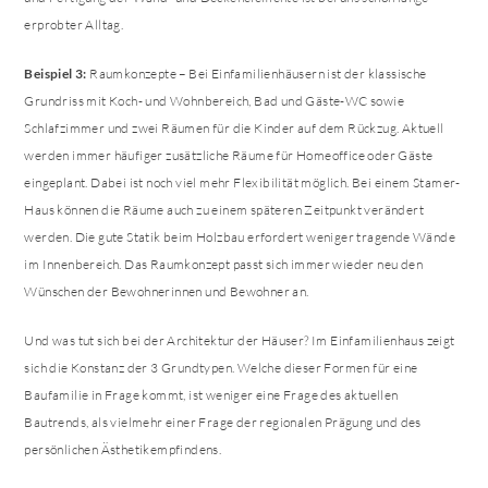
erprobter Alltag.
Beispiel 3:
Raumkonzepte – Bei Einfamilienhäusern ist der klassische
Grundriss mit Koch- und Wohnbereich, Bad und Gäste-WC sowie
Schlafzimmer und zwei Räumen für die Kinder auf dem Rückzug. Aktuell
werden immer häufiger zusätzliche Räume für Homeoffice oder Gäste
eingeplant. Dabei ist noch viel mehr Flexibilität möglich. Bei einem Stamer-
Haus können die Räume auch zu einem späteren Zeitpunkt verändert
werden. Die gute Statik beim Holzbau erfordert weniger tragende Wände
im Innenbereich. Das Raumkonzept passt sich immer wieder neu den
Wünschen der Bewohnerinnen und Bewohner an.
Und was tut sich bei der Architektur der Häuser? Im Einfamilienhaus zeigt
sich die Konstanz der 3 Grundtypen. Welche dieser Formen für eine
Baufamilie in Frage kommt, ist weniger eine Frage des aktuellen
Bautrends, als vielmehr einer Frage der regionalen Prägung und des
persönlichen Ästhetikempfindens.