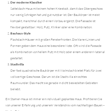
Der moderne Klassiker
Satteldach-Haus mit einem hohen Kniestock, damit das Obergeschoss
nur wenig Schrägen hat und gut nutzbar ist. Der Baukörper ist meist
kompakt, manchmal durch einen Vorbau ergänzt. Die Fassade ist
flexibel gestaltbar: Holz, Putz, Klinker oder eine Kombination.
Bauhaus-Style
Flachdach-Häuser mit großen Fensterfronten. Die klaren Linien und
Formen geben dem Haus eine besondere Note. Oft wird die Fassade
als Kombination von hellem Putz mit Holz oder einem anderen Material
gestaltet.
Stadtvilla
Der fast quadratische Baukörper mit Walmdach bietet Platz für zwei
vollwertige Geschosse. Darum ist die Stadtvilla ein echtes
Raumwunder. Das macht sie gerade in dicht besiedelten Gebieten
beliebt.
Ein Stamer-Haus ist immer ein individuell geplantes Haus. Profitieren Sie
von unserer Erfahrung und unserem Verständnis vom nachhaltigen Bauen –