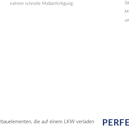
Si
extrem schnelle Maßanfertigung.
Mö
um
PERFE