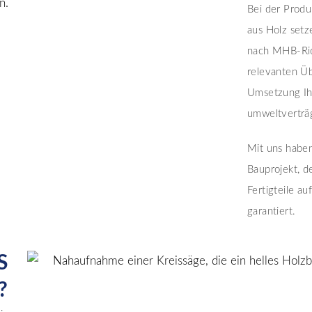
Bei der Produ
aus Holz setz
nach MHB-Rich
relevanten Üb
Umsetzung Ihr
umweltverträg
Mit uns haben 
Bauprojekt, d
Fertigteile a
garantiert.
S
?