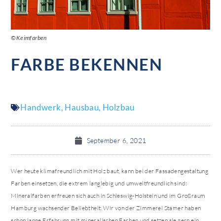
©Keimfarben
FARBE BEKENNEN
Handwerk
,
Hausbau
,
Holzbau
September 6, 2021
Wer heute klimafreundlich mit Holz baut, kann bei der Fassadengestaltung
Farben einsetzen, die extrem langlebig und umweltfreundlich sind:
Mineralfarben erfreuen sich auch in Schleswig-Holstein und im Großraum
Hamburg wachsender Beliebtheit. Wir von der Zimmerei Stamer haben
schon lange Erfahrung mit mineralischen Farben und setzen sie gern ein.