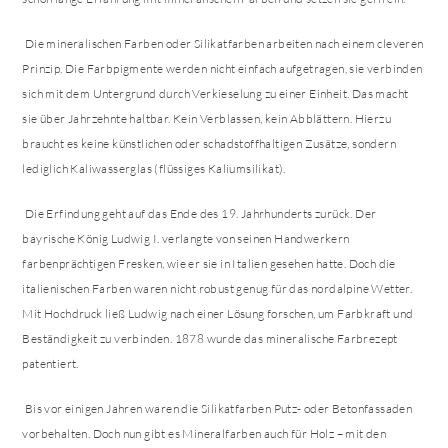
Die mineralischen Farben oder Silikatfarben arbeiten nach einem cleveren
Prinzip. Die Farbpigmente werden nicht einfach aufgetragen, sie verbinden
sich mit dem Untergrund durch Verkieselung zu einer Einheit. Das macht
sie über Jahrzehnte haltbar. Kein Verblassen, kein Abblättern. Hierzu
braucht es keine künstlichen oder schadstoffhaltigen Zusätze, sondern
lediglich Kaliwasserglas (flüssiges Kaliumsilikat).
Die Erfindung geht auf das Ende des 19. Jahrhunderts zurück. Der
bayrische König Ludwig I. verlangte von seinen Handwerkern
farbenprächtigen Fresken, wie er sie in Italien gesehen hatte. Doch die
italienischen Farben waren nicht robust genug für das nordalpine Wetter.
Mit Hochdruck ließ Ludwig nach einer Lösung forschen, um Farbkraft und
Beständigkeit zu verbinden. 1878 wurde das mineralische Farbrezept
patentiert.
Bis vor einigen Jahren waren die Silikatfarben Putz- oder Betonfassaden
vorbehalten. Doch nun gibt es Mineralfarben auch für Holz – mit den