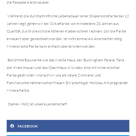
die Fassade bleibt sauber.
Während die durchschnittliche Lebensdauer einer Dispersionsfarbe bei 12
Jahren liegt, gehen wir bei Silikatfarbe von mindestens 20 Jahren aus.
Qualität, durch die sich die höheren Kosten schnell rechnen. Soll die Farbe
erneuert oder gewechselt werden, ist nicht einmal ein Anschleifen nötig.
Mineralische Farbe kann einfach überstrichen werden.
Berühmte Bauwerke wie das Weiße Haus, der Buckingham Palace, Teile
der Kremlmauer und das Opernhaus in Syndey sind mit mineralischer
Farbe gestrichen. Worauf wir uns als lokale Zimmerei und
Familienunternehmen schon freuen: Ein prächtiger Holzbau mit prägnanter
Mineralfarbe.
Stamer- Holz ist unsere Leidenschaft
FACEBOOK