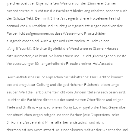
gleichen positiven Eigenschaften. Was uns von der Zimmerei Stamer
besonders freut: Nicht nur die Farbkraft bleibt lang erhalten, sondern auch
der Schutzeffekt. Denn mit Silikatfarbe gestrichene Holzelemente sind
optimal vor UV-Strahlen und Feuchtigkeit geschützt. Regen wird von der
Farbe nicht aufgenommen, so dass Wasser- und Frostschäden
ausgeschlossen sind. Auch Algen und Pilze finden im Holz keinen
„Angriffspunkt“. Gleichzeitig bleibt die Wand unseres Stamer-Hauses
diffusionsoffen, das heißt, sie kann atmen und Feuchtigkeit abgeben. Beste
Voraussetzungen für langanhaltende Freude an einer Holzfassade.
Auch ästhetische Gründe sprechen für Silikatfarbe: Der Farbton kommt
besonders gut zur Geltung und die gestrichenen Flächen bleiben lange
sauber. Weil die Farbpigmente nicht vom Bindemittel eingeschlossen sind,
leuchten die Farbtöne direkt aus der samtmatten Oberfläche und zeigen
Tiefe und Brillanz – ganz so, wie es König Ludwig gefordert hat. Gegenüber
herkömmlichen, organisch gebundenen Farben (wie Dispersions- oder
Silikonharzfarben) sind Mineralfarben antistatisch und nicht
thermoplastisch. Schmutzpartikel finden keinen Halt an der Oberfläche und