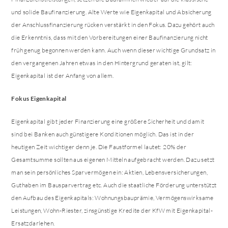
und solide Baufinanzierung. Alte Werte wie Eigenkapital und Absicherung
der Anschlussfinanzierung rücken verstärkt in den Fokus. Dazu gehört auch
die Erkenntnis, dass mit den Vorbereitungen einer Baufinanzierung nicht
früh genug begonnen werden kann. Auch wenn dieser wichtige Grundsatz in
den vergangenen Jahren etwas in den Hintergrund geraten ist, gilt:
Eigenkapital ist der Anfang von allem.
Fokus Eigenkapital
Eigenkapital gibt jeder Finanzierung eine größere Sicherheit und damit
sind bei Banken auch günstigere Konditionen möglich. Das ist in der
heutigen Zeit wichtiger denn je. Die Faustformel lautet: 20% der
Gesamtsumme sollten aus eigenen Mitteln aufgebracht werden. Dazu setzt
man sein persönliches Sparvermögen ein: Aktien, Lebensversicherungen,
Guthaben im Bausparvertrag etc. Auch die staatliche Förderung unterstützt
den Aufbau des Eigenkapitals: Wohnungsbauprämie, Vermögenswirksame
Leistungen, Wohn-Riester, zinsgünstige Kredite der KfW mit Eigenkapital-
Ersatzdarlehen.