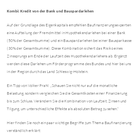
Kombi: Kredit von der Bank und Bauspardarlehen
Auf der Grundlage des Eigenkapitals empfehlen Baufinanzierungsexperten
eine Aufteilung der Fremdmittel in Hypothekendarlehen bei einer Bank
(50% der Gesamtsumme) und ein Bauspardarlehen bei einer Bausparkasse
(30% der Gesamtsumme). Diese Kombination sichert das Risiko eines
Zinssprungs am Ende der Laufzeit des Hypothekendarlehens ab. Ergänzt
werden diese Darlehen um Förderprogramme des Bundes und hier bei uns
in der Region durch das Land Schleswig-Holstein.
Ein Tipp von Volker Prahl: „Schauen Sie nicht nur auf die monatliche
Belastung, sondern vergleichen Sie die Gesamtkosten einer Finanzierung
bis zum Schluss. Verändern Sie die Kombination von Laufzeit, Zinsen und
Tilgung, um unterschiedliche Effekte als absoluten Betrag zu sehen.“
Hier finden Sie noch ein paar wichtige Begriffe zum Thema Baufinanzierung
verständlich erklärt: