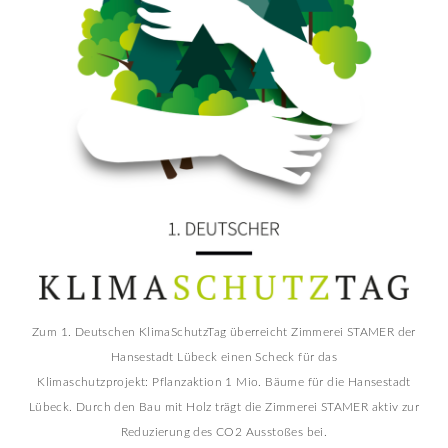
Zum 1. Deutschen KlimaSchutzTag überreicht Zimmerei STAMER der
Hansestadt Lübeck einen Scheck für das
Klimaschutzprojekt: Pflanzaktion 1 Mio. Bäume für die Hansestadt
Lübeck. Durch den Bau mit Holz trägt die Zimmerei STAMER aktiv zur
Reduzierung des CO2 Ausstoßes bei.