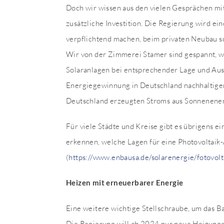
Doch wir wissen aus den vielen Gesprächen mit
zusätzliche Investition. Die Regierung wird e
verpflichtend machen, beim privaten Neubau so
Wir von der Zimmerei Stamer sind gespannt, w
Solaranlagen bei entsprechender Lage und Ausr
Energiegewinnung in Deutschland nachhaltiger
Deutschland erzeugten Stroms aus Sonnenener
Für viele Städte und Kreise gibt es übrigens ei
erkennen, welche Lagen für eine Photovoltaik-
(
https://www.enbausa.de/solarenergie/fotovolta
Heizen mit erneuerbarer Energie
Eine weitere wichtige Stellschraube, um das B
Die Regierung will ab 2024 nur neue Heizunge