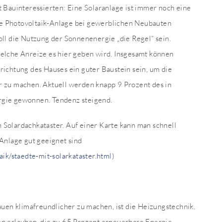
 Bauinteressierten: Eine Solaranlage ist immer noch eine
ine Photovoltaik-Anlage bei gewerblichen Neubauten
ll die Nutzung der Sonnenenergie „die Regel“ sein.
elche Anreize es hier geben wird. Insgesamt können
ichtung des Hauses ein guter Baustein sein, um die
 zu machen. Aktuell werden knapp 9 Prozent des in
gie gewonnen. Tendenz steigend.
n Solardachkataster. Auf einer Karte kann man schnell
Anlage gut geeignet sind
ik/staedte-mit-solarkataster.html)
auen klimafreundlicher zu machen, ist die Heizungstechnik.
n erlauben, die zu 65 Prozent erneuerbare Energie