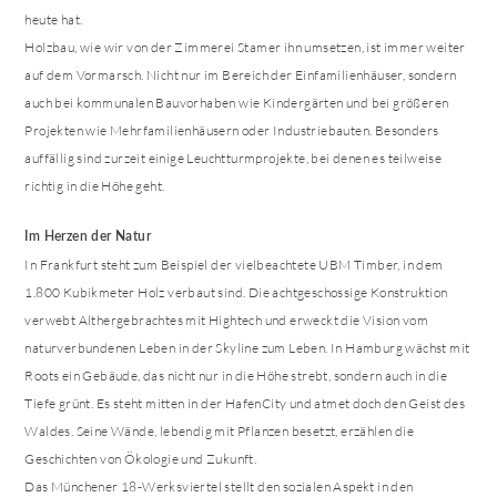
heute hat.
Holzbau, wie wir von der Zimmerei Stamer ihn umsetzen, ist immer weiter
auf dem Vormarsch. Nicht nur im Bereich der Einfamilienhäuser, sondern
auch bei kommunalen Bauvorhaben wie Kindergärten und bei größeren
Projekten wie Mehrfamilienhäusern oder Industriebauten. Besonders
auffällig sind zurzeit einige Leuchtturmprojekte, bei denen es teilweise
richtig in die Höhe geht.
Im Herzen der Natur
In Frankfurt steht zum Beispiel der vielbeachtete UBM Timber, in dem
1.800 Kubikmeter Holz verbaut sind. Die achtgeschossige Konstruktion
verwebt Althergebrachtes mit Hightech und erweckt die Vision vom
naturverbundenen Leben in der Skyline zum Leben. In Hamburg wächst mit
Roots ein Gebäude, das nicht nur in die Höhe strebt, sondern auch in die
Tiefe grünt. Es steht mitten in der HafenCity und atmet doch den Geist des
Waldes. Seine Wände, lebendig mit Pflanzen besetzt, erzählen die
Geschichten von Ökologie und Zukunft.
Das Münchener 18-Werksviertel stellt den sozialen Aspekt in den