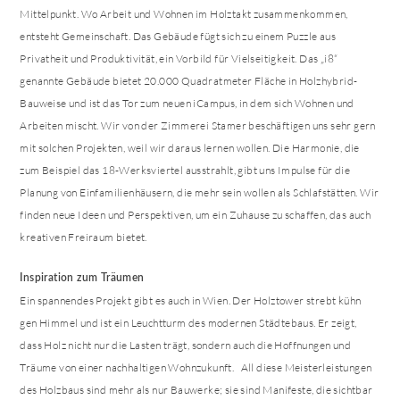
Mittelpunkt. Wo Arbeit und Wohnen im Holztakt zusammenkommen,
entsteht Gemeinschaft. Das Gebäude fügt sich zu einem Puzzle aus
Privatheit und Produktivität, ein Vorbild für Vielseitigkeit. Das „i8“
genannte Gebäude bietet 20.000 Quadratmeter Fläche in Holzhybrid-
Bauweise und ist das Tor zum neuen iCampus, in dem sich Wohnen und
Arbeiten mischt. Wir von der Zimmerei Stamer beschäftigen uns sehr gern
mit solchen Projekten, weil wir daraus lernen wollen. Die Harmonie, die
zum Beispiel das 18-Werksviertel ausstrahlt, gibt uns Impulse für die
Planung von Einfamilienhäusern, die mehr sein wollen als Schlafstätten. Wir
finden neue Ideen und Perspektiven, um ein Zuhause zu schaffen, das auch
kreativen Freiraum bietet.
Inspiration zum Träumen
Ein spannendes Projekt gibt es auch in Wien. Der Holztower strebt kühn
gen Himmel und ist ein Leuchtturm des modernen Städtebaus. Er zeigt,
dass Holz nicht nur die Lasten trägt, sondern auch die Hoffnungen und
Träume von einer nachhaltigen Wohnzukunft. All diese Meisterleistungen
des Holzbaus sind mehr als nur Bauwerke; sie sind Manifeste, die sichtbar