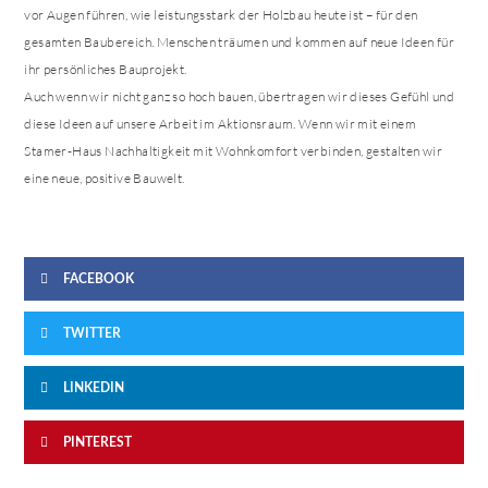
vor Augen führen, wie leistungsstark der Holzbau heute ist – für den
gesamten Baubereich. Menschen träumen und kommen auf neue Ideen für
ihr persönliches Bauprojekt.
Auch wenn wir nicht ganz so hoch bauen, übertragen wir dieses Gefühl und
diese Ideen auf unsere Arbeit im Aktionsraum. Wenn wir mit einem
Stamer-Haus Nachhaltigkeit mit Wohnkomfort verbinden, gestalten wir
eine neue, positive Bauwelt.
FACEBOOK
TWITTER
LINKEDIN
PINTEREST