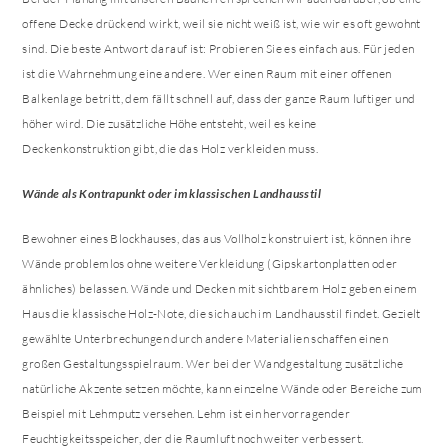
offene Decke drückend wirkt, weil sie nicht weiß ist, wie wir es oft gewohnt
sind. Die beste Antwort darauf ist: Probieren Sie es einfach aus. Für jeden
ist die Wahrnehmung eine andere. Wer einen Raum mit einer offenen
Balkenlage betritt, dem fällt schnell auf, dass der ganze Raum luftiger und
höher wird. Die zusätzliche Höhe entsteht, weil es keine
Deckenkonstruktion gibt, die das Holz verkleiden muss.
Wände als Kontrapunkt oder im klassischen Landhausstil
Bewohner eines Blockhauses, das aus Vollholz konstruiert ist, können ihre
Wände problemlos ohne weitere Verkleidung (Gipskartonplatten oder
ähnliches) belassen. Wände und Decken mit sichtbarem Holz geben einem
Haus die klassische Holz-Note, die sich auch im Landhausstil findet. Gezielt
gewählte Unterbrechungen durch andere Materialien schaffen einen
großen Gestaltungsspielraum. Wer bei der Wandgestaltung zusätzliche
natürliche Akzente setzen möchte, kann einzelne Wände oder Bereiche zum
Beispiel mit Lehmputz versehen. Lehm ist ein hervorragender
Feuchtigkeitsspeicher, der die Raumluft noch weiter verbessert.