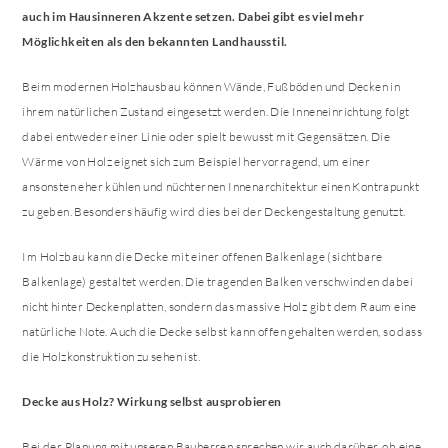
auch im Hausinneren Akzente setzen. Dabei gibt es viel mehr
Möglichkeiten als den bekannten Landhausstil.
Beim modernen Holzhausbau können Wände, Fußböden und Decken in
ihrem natürlichen Zustand eingesetzt werden. Die Inneneinrichtung folgt
dabei entweder einer Linie oder spielt bewusst mit Gegensätzen. Die
Wärme von Holz eignet sich zum Beispiel hervorragend, um einer
ansonsten eher kühlen und nüchternen Innenarchitektur einen Kontrapunkt
zu geben. Besonders häufig wird dies bei der Deckengestaltung genutzt.
Im Holzbau kann die Decke mit einer offenen Balkenlage (sichtbare
Balkenlage) gestaltet werden. Die tragenden Balken verschwinden dabei
nicht hinter Deckenplatten, sondern das massive Holz gibt dem Raum eine
natürliche Note. Auch die Decke selbst kann offen gehalten werden, so dass
die Holzkonstruktion zu sehen ist.
Decke aus Holz? Wirkung selbst ausprobieren
Bei der Planung mit unseren Bauherren sprechen wir auch darüber, ob eine