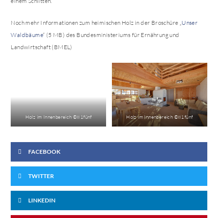
einem Schlitten.
Noch mehr Informationen zum heimischen Holz in der Broschüre „
Unser
Waldbäume
“ (5 MB) des Bundesministeriums für Ernährung und
Landwirtschaft (BMEL)
Holz im Innenbereich ©81fünf
Holz im Innenbereich ©81fünf
FACEBOOK
TWITTER
LINKEDIN