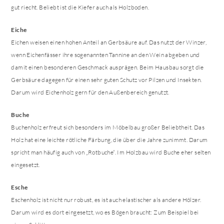
gut riecht. Beliebt ist die Kiefer auch als Holzboden.
Eiche
Eichen weisen einen hohen Anteil an Gerbsäure auf. Das nutzt der Winzer,
wenn Eichenfässer ihre sogenannten Tannine an den Wein abgeben und
damit einen besonderen Geschmack ausprägen. Beim Hausbau sorgt die
Gerbsäure dagegen für einen sehr guten Schutz vor Pilzen und Insekten.
Darum wird Eichenholz gern für den Außenbereich genutzt.
Buche
Buchenholz erfreut sich besonders im Möbelbau großer Beliebtheit. Das
Holz hat eine leichte rötliche Färbung, die über die Jahre zunimmt. Darum
spricht man häufig auch von „Rotbuche“. Im Holzbau wird Buche eher selten
eingesetzt.
Esche
Eschenholz ist nicht nur robust, es ist auch elastischer als andere Hölzer.
Darum wird es dort eingesetzt, wo es Bögen braucht: Zum Beispiel bei