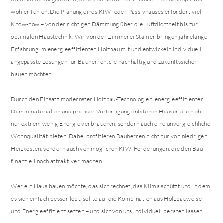
wohler fühlen. Die Planung eines KfW- oder Passivhauses erfordert viel
Know-how – von der richtigen Dämmung über die Luftdichtheit bis zur
optimalen Haustechnik. Wir von der Zimmerei Stamer bringen jahrelange
Erfahrung im energieeffizienten Holzbau mit und entwickeln individuell
angepasste Lösungen für Bauherren, die nachhaltig und zukunftssicher
bauen möchten.
Durch den Einsatz modernster Holzbau-Technologien, energieeffizienter
Dämmmaterialien und präziser Vorfertigung entstehen Häuser, die nicht
nur extrem wenig Energie verbrauchen, sondern auch eine unvergleichliche
Wohnqualität bieten. Dabei profitieren Bauherren nicht nur von niedrigen
Heizkosten, sondern auch von möglichen KfW-Förderungen, die den Bau
finanziell noch attraktiver machen.
Wer ein Haus bauen möchte, das sich rechnet, das Klima schützt und in dem
es sich einfach besser lebt, sollte auf die Kombination aus Holzbauweise
und Energieeffizienz setzen – und sich von uns individuell beraten lassen.