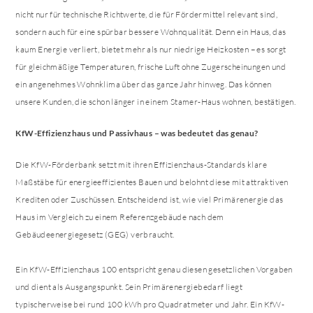
nicht nur für technische Richtwerte, die für Fördermittel relevant sind,
sondern auch für eine spürbar bessere Wohnqualität. Denn ein Haus, das
kaum Energie verliert, bietet mehr als nur niedrige Heizkosten – es sorgt
für gleichmäßige Temperaturen, frische Luft ohne Zugerscheinungen und
ein angenehmes Wohnklima über das ganze Jahr hinweg. Das können
unsere Kunden, die schon länger in einem Stamer-Haus wohnen, bestätigen.
KfW-Effizienzhaus und Passivhaus – was bedeutet das genau?
Die KfW-Förderbank setzt mit ihren Effizienzhaus-Standards klare
Maßstäbe für energieeffizientes Bauen und belohnt diese mit attraktiven
Krediten oder Zuschüssen. Entscheidend ist, wie viel Primärenergie das
Haus im Vergleich zu einem Referenzgebäude nach dem
Gebäudeenergiegesetz (GEG) verbraucht.
Ein KfW-Effizienzhaus 100 entspricht genau diesen gesetzlichen Vorgaben
und dient als Ausgangspunkt. Sein Primärenergiebedarf liegt
typischerweise bei rund 100 kWh pro Quadratmeter und Jahr. Ein KfW-