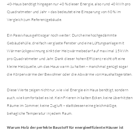
40-Haus benötigt hingegen nur 40 % dieser Energie, also rund 40 kWh pro
Quadratmeter und Jahr – das bedeutet eine Einsparung von 60 % im
Vergleich zum Referenzgebäude.
Ein Passivhaus geht sogar noch weiter: Durch eine hochgedämmte
Gebäudehülle, dreifach verglaste Fenster und eine Lüftungsanlage mit
Wärmerückgewinnung sinkt der Heizwärmebedarf auf maximal 15 kWh
pro Quadratmeter und Jahr. Dank dieser hohen Effizienz reicht oft eine
kleine Heizquelle, um das Haus warm zu halten – manchmal genügt sogar
die Körperwärme der Bewohner oder die Abwärme von Haushaltsgeräten.
Diese Werte zeigen nicht nur, wie viel Energie ein Haus benötigt, sondern
auch, wie komfortabel es ist. Kein Frieren in kalten Ecken, keine überhitzten
Räume im Sommer, keine Zugluft – stattdessen eine gleichmäßige,
behagliche Temperatur in jedem Raum.
Warum Holz der perfekte Baustoff für energieeffiziente Häuser ist