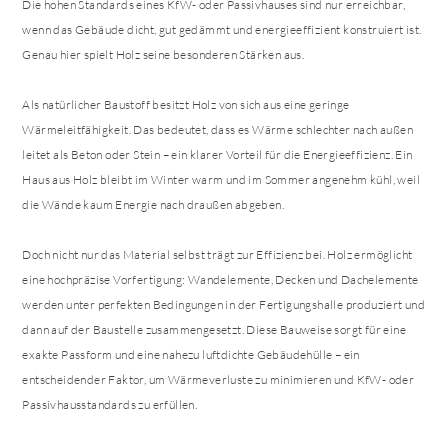
Die hohen Standards eines KfW- oder Passivhauses sind nur erreichbar,
wenn das Gebäude dicht, gut gedämmt und energieeffizient konstruiert ist.
Genau hier spielt Holz seine besonderen Stärken aus.
Als natürlicher Baustoff besitzt Holz von sich aus eine geringe
Wärmeleitfähigkeit. Das bedeutet, dass es Wärme schlechter nach außen
leitet als Beton oder Stein – ein klarer Vorteil für die Energieeffizienz. Ein
Haus aus Holz bleibt im Winter warm und im Sommer angenehm kühl, weil
die Wände kaum Energie nach draußen abgeben.
Doch nicht nur das Material selbst trägt zur Effizienz bei. Holz ermöglicht
eine hochpräzise Vorfertigung: Wandelemente, Decken und Dachelemente
werden unter perfekten Bedingungen in der Fertigungshalle produziert und
dann auf der Baustelle zusammengesetzt. Diese Bauweise sorgt für eine
exakte Passform und eine nahezu luftdichte Gebäudehülle – ein
entscheidender Faktor, um Wärmeverluste zu minimieren und KfW- oder
Passivhausstandards zu erfüllen.