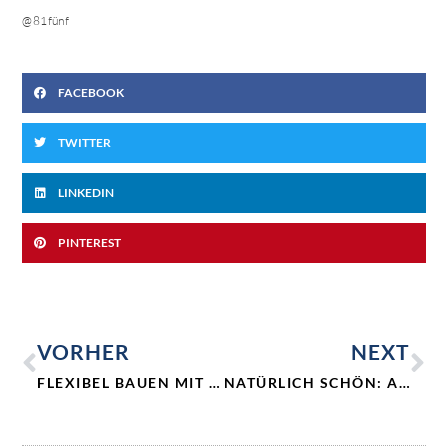
@81fünf
FACEBOOK
TWITTER
LINKEDIN
PINTEREST
VORHER
NEXT
FLEXIBEL BAUEN MIT HOLZMODULEN – DIE ZIMMEREI STAMER SCHAFFT RAUM NACH MASS
NATÜRLICH SCHÖN: AUCH INNEN KOMMT HOLZ GUT AN