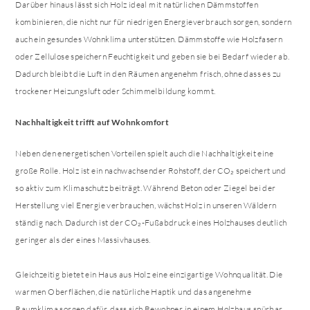
Darüber hinaus lässt sich Holz ideal mit natürlichen Dämmstoffen
kombinieren, die nicht nur für niedrigen Energieverbrauch sorgen, sondern
auch ein gesundes Wohnklima unterstützen. Dämmstoffe wie Holzfasern
oder Zellulose speichern Feuchtigkeit und geben sie bei Bedarf wieder ab.
Dadurch bleibt die Luft in den Räumen angenehm frisch, ohne dass es zu
trockener Heizungsluft oder Schimmelbildung kommt.
Nachhaltigkeit trifft auf Wohnkomfort
Neben den energetischen Vorteilen spielt auch die Nachhaltigkeit eine
große Rolle. Holz ist ein nachwachsender Rohstoff, der CO₂ speichert und
so aktiv zum Klimaschutz beiträgt. Während Beton oder Ziegel bei der
Herstellung viel Energie verbrauchen, wächst Holz in unseren Wäldern
ständig nach. Dadurch ist der CO₂-Fußabdruck eines Holzhauses deutlich
geringer als der eines Massivhauses.
Gleichzeitig bietet ein Haus aus Holz eine einzigartige Wohnqualität. Die
warmen Oberflächen, die natürliche Haptik und das angenehme
Raumklima sorgen dafür, dass sich Bewohner in einem Holzhaus spürbar