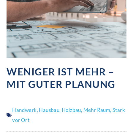
WENIGER IST MEHR –
MIT GUTER PLANUNG
Handwerk
,
Hausbau
,
Holzbau
,
Mehr Raum
,
Stark
vor Ort