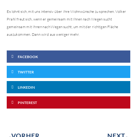
Es lohnt sich, mit uns intensiv über ihre Wohnwünsche zu sprechen. Volker
Prahl freut sich, wenn er gemeinsam mit Ihnen nach Wegen sucht
gemeinsam mit Ihnen nach Wegen sucht, um mit der richtigen Fläche
auszukommen. Dann wird aus weniger mehr.
FACEBOOK
TWITTER
LINKEDIN
PINTEREST
VORHER
NEXT