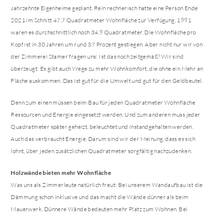
Jahrzehnte Eigenheime geplant. Rein rechnerisch hatte eine Person Ende
2021 im Schnitt 47,7 Quadratmeter Wohnfläche zur Verfügung. 1991
waren es durchschnittlich noch 34,9 Quadratmeter. Die Wohnfläche pro
Kopf ist in 30 Jahren um rund 37 Prozent gestiegen. Aber nicht nur wir von
der Zimmerei Stamer fragen uns: Ist das noch zeitgemäß? Wir sind
überzeugt: Es gibt auch Wege zu mehr Wohnkomfort, die ohne ein Mehr an
Fläche auskommen. Das ist gut für die Umwelt und gut für den Geldbeutel.
Denn zum einen müssen beim Bau für jeden Quadratmeter Wohnfläche
Ressourcen und Energie eingesetzt werden. Und zum anderen muss jeder
Quadratmeter später geheizt, beleuchtet und instandgehalten werden.
Auch das verbraucht Energie. Darum sind wir der Meinung, dass es sich
lohnt, über jeden zusätzlichen Quadratmeter sorgfältig nachzudenken.
Holzwände bieten mehr Wohnfläche
Was uns als Zimmerleute natürlich freut: Bei unserem Wandaufbau ist die
Dämmung schon inklusive und das macht die Wände dünner als beim
Mauerwerk. Dünnere Wände bedeuten mehr Platz zum Wohnen. Bei