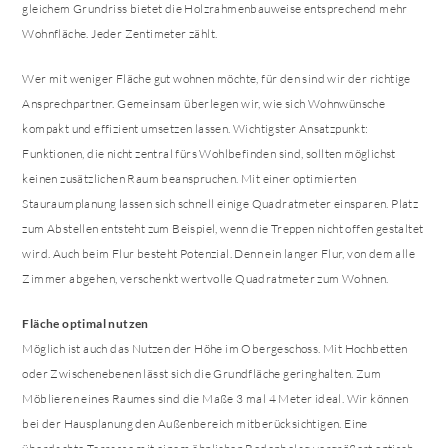
gleichem Grundriss bietet die Holzrahmenbauweise entsprechend mehr
Wohnfläche. Jeder Zentimeter zählt.
Wer mit weniger Fläche gut wohnen möchte, für den sind wir der richtige
Ansprechpartner. Gemeinsam überlegen wir, wie sich Wohnwünsche
kompakt und effizient umsetzen lassen. Wichtigster Ansatzpunkt:
Funktionen, die nicht zentral fürs Wohlbefinden sind, sollten möglichst
keinen zusätzlichen Raum beanspruchen. Mit einer optimierten
Stauraumplanung lassen sich schnell einige Quadratmeter einsparen. Platz
zum Abstellen entsteht zum Beispiel, wenn die Treppen nicht offen gestaltet
wird. Auch beim Flur besteht Potenzial. Denn ein langer Flur, von dem alle
Zimmer abgehen, verschenkt wertvolle Quadratmeter zum Wohnen.
Fläche optimal nutzen
Möglich ist auch das Nutzen der Höhe im Obergeschoss. Mit Hochbetten
oder Zwischenebenen lässt sich die Grundfläche geringhalten. Zum
Möblieren eines Raumes sind die Maße 3 mal 4 Meter ideal. Wir können
bei der Hausplanung den Außenbereich mitberücksichtigen. Eine