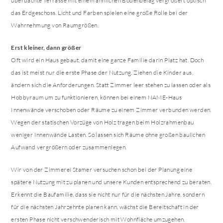
überdachte Terrasse mit einem ähnlichen Bodenbelag vergrößert optisch
das Erdgeschoss. Licht und Farben spielen eine große Rolle bei der
Wahrnehmung von Raumgrößen.
Erst kleiner, dann größer
Oft wird ein Haus gebaut, damit eine ganze Familie darin Platz hat. Doch
das ist meist nur die erste Phase der Nutzung. Ziehen die Kinder aus,
ändern sich die Anforderungen. Statt Zimmer leer stehen zu lassen oder als
Hobbyraum um zu funktionieren, können bei einem NAME-Haus
Innenwände verschoben oder Räume zu einem Zimmer verbunden werden.
Wegen der statischen Vorzüge von Holz tragen beim Holzrahmenbau
weniger Innenwände Lasten. So lassen sich Räume ohne großen baulichen
Aufwand vergrößern oder zusammenlegen.
Wir von der Zimmerei Stamer versuchen schon bei der Planung eine
spätere Nutzung mit zu planen und unsere Kunden entsprechend zu beraten.
Erkennt die Baufamilie, dass sie nicht nur für die nächsten Jahre, sondern
für die nächsten Jahrzehnte planen kann, wächst die Bereitschaft in der
ersten Phase nicht verschwenderisch mit Wohnfläche umzugehen.